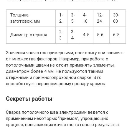
Толщина
1-
3-
4-
12-
30-
заготовок, мм
2
5
10
24
60
2-
3-
Диаметр стержня
4-5
5-6
6-8
3
4
Значения являются примерными, поскольку они зависят
от множества факторов. Например, при работе с
потолочными швами не стоит применять элементы
диаметром более 4 мм. Не пользуются такими
стержнями и при многопроходной сварке. Это
способствует неравномерному провару кромок.
Секреты работы
Сварка потолочного шва электродами ведется с
применением некоторых “приемов”, упрощающих
процесс, повышающих качество готового результата: