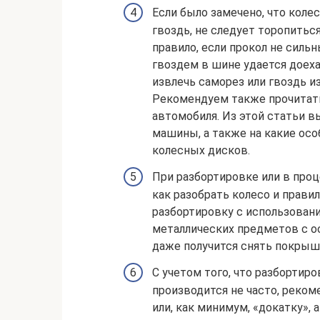
Если было замечено, что коле
гвоздь, не следует торопитьс
правило, если прокол не сильн
гвоздем в шине удается доеха
извлечь саморез или гвоздь и
Рекомендуем также прочитать
автомобиля. Из этой статьи в
машины, а также на какие ос
колесных дисков.
При разбортировке или в проц
как разобрать колесо и прави
разбортировку с использовани
металлических предметов с ос
даже получится снять покрышк
С учетом того, что разбортиро
производится не часто, реком
или, как минимум, «докатку»,