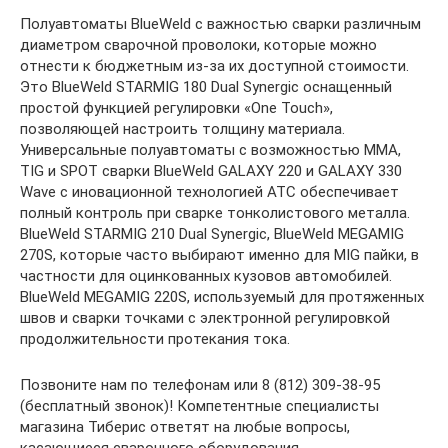
Полуавтоматы BlueWeld с важностью сварки различным
диаметром сварочной проволоки, которые можно
отнести к бюджетным из-за их доступной стоимости.
Это BlueWeld STARMIG 180 Dual Synergic оснащенный
простой функцией регулировки «One Touch»,
позволяющей настроить толщину материала.
Универсальные полуавтоматы с возможностью MMA,
TIG и SPOT сварки BlueWeld GALAXY 220 и GALAXY 330
Wave с иновационной технологией АТС обеспечивает
полный контроль при сварке тонколистового металла.
BlueWeld STARMIG 210 Dual Synergic, BlueWeld MEGAMIG
270S, которые часто выбирают именно для MIG пайки, в
частности для оцинкованных кузовов автомобилей.
BlueWeld MEGAMIG 220S, используемый для протяженных
швов и сварки точками с электронной регулировкой
продолжительности протекания тока.
Позвоните нам по телефонам или 8 (812) 309-38-95
(бесплатный звонок)! Компетентные специалисты
магазина Тиберис ответят на любые вопросы,
касающиеся сварочного оборудования.