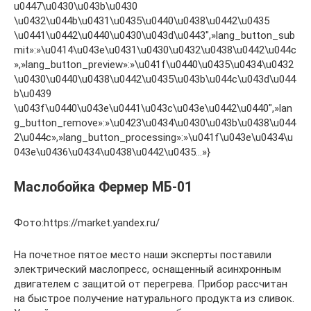
u0447\u0430\u043b\u0430
\u0432\u044b\u0431\u0435\u0440\u0438\u0442\u0435
\u0441\u0442\u0440\u0430\u043d\u0443″,»lang_button_sub
mit»:»\u0414\u043e\u0431\u0430\u0432\u0438\u0442\u044c
»,»lang_button_preview»:»\u041f\u0440\u0435\u0434\u0432
\u0430\u0440\u0438\u0442\u0435\u043b\u044c\u043d\u044
b\u0439
\u043f\u0440\u043e\u0441\u043c\u043e\u0442\u0440″,»lan
g_button_remove»:»\u0423\u0434\u0430\u043b\u0438\u044
2\u044c»,»lang_button_processing»:»\u041f\u043e\u0434\u
043e\u0436\u0434\u0438\u0442\u0435…»}
Маслобойка Фермер МБ-01
Фото:https://market.yandex.ru/
На почетное пятое место наши эксперты поставили
электрический маслопресс, оснащенный асинхронным
двигателем с защитой от перегрева. Прибор рассчитан
на быстрое получение натурального продукта из сливок.