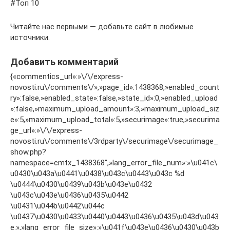
#Топ 10
Читайте нас первыми — добавьте сайт в любимые
источники.
Добавить комментарий
{«commentics_url»:»\/\/express-
novosti.ru\/comments\/»,»page_id»:1438368,»enabled_count
ry»:false,»enabled_state»:false,»state_id»:0,»enabled_upload
»:false,»maximum_upload_amount»:3,»maximum_upload_siz
e»:5,»maximum_upload_total»:5,»securimage»:true,»securima
ge_url»:»\/\/express-
novosti.ru\/comments\/3rdparty\/securimage\/securimage_
show.php?
namespace=cmtx_1438368″,»lang_error_file_num»:»\u041c\
u0430\u043a\u0441\u0438\u043c\u0443\u043c %d
\u0444\u0430\u0439\u043b\u043e\u0432
\u043c\u043e\u0436\u0435\u0442
\u0431\u044b\u0442\u044c
\u0437\u0430\u0433\u0440\u0443\u0436\u0435\u043d\u043
e.»,»lang_error_file_size»:»\u041f\u043e\u0436\u0430\u043b