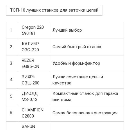
ТОП-10 лучших станков для заточки цепей
Oregon 220
1
Лучший выбор
590181
КАЛИБР
2
Самый быстрый станок
ЭЗС-220
REZER
3
Удобный форм-фактор
EG85-CN
ВИХРЬ
Лучше сочетание цены и
4
СЗЦ-200
качества
ДИОЛД
Компактный станок для гаража
5
МЗ-0,13
или дома
CHAMPION
6
Самая безопасная конструкция
C2000
SAFUN