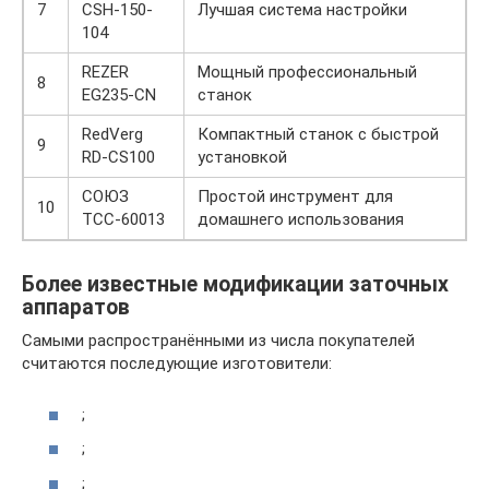
7
CSH-150-
Лучшая система настройки
104
REZER
Мощный профессиональный
8
EG235-CN
станок
RedVerg
Компактный станок с быстрой
9
RD-CS100
установкой
СОЮЗ
Простой инструмент для
10
ТСС-60013
домашнего использования
Более известные модификации заточных
аппаратов
Самыми распространёнными из числа покупателей
считаются последующие изготовители:
;
;
;