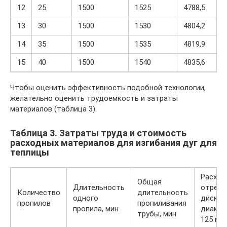
12
25
1500
1525
4788,5
13
30
1500
1530
4804,2
14
35
1500
1535
4819,9
15
40
1500
1540
4835,6
Чтобы оценить эффективность подобной технологии,
желательно оценить трудоемкость и затраты
материалов (таблица 3).
Таблица 3. Затраты труда и стоимость
расходных материалов для изгибания дуг для
теплицы
Расход
Общая
Длительность
отрезн
Количество
длительность
одного
дисков
пропилов
пропиливания
пропила, мин
диаме
трубы, мин
125 мм,