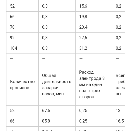
52
0,3
15,6
0,2
66
0,3
19,8
0,2
78
0,3
23,4
0,2
92
0,3
27,6
0,2
104
0,3
31,2
0,2
—
—
—
—
Расход
Общая
Всего
электрода 3
Количество
длительность
требуе
мм на один
пропилов
заварки
электр
паз с трех
пазов, мин
шт.
сторон
52
67,6
0,25
13
66
85,8
0,25
16,5