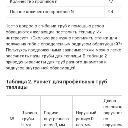
Количество пропилов n
47
Полное количество пропилов N
94
Часто вопрос о сгибании труб с помощью резов
обращаются желающие построить теплицу. Их
интересует: «Сколько раз нужно пропилить стенки для
получения гиба с определенным радиусом образующей?»
Пользуясь предложенными зависимостями, можно легко
рассчитать пазы трубы для теплицы. В таблице 2
приведены расчеты для труб разного диаметра и
радиусов внутренней образующей.
Таблица 2. Расчет для профильных труб
теплицы
Длина
половины
Ширина
Радиус
Наружный
окружности
№
трубы
внутреннего
радиус R
по
b, мм
слоя R, мм
нар, мм
наружному