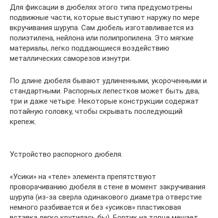
Для фиксации в дюбелях этого типа предусмотрены
подвижные части, которые выступают наружу по мере
вкручивания шурупа. Сам дюбель изготавливается из
полиэтилена, нейлона или полипропилена. Это мягкие
материалы, легко поддающиеся воздействию
металлических саморезов изнутри.
По длине дюбеля бывают удлиненными, укороченными и
стандартными. Распорных лепестков может быть два,
три и даже четыре. Некоторые конструкции содержат
потайную головку, чтобы скрывать последующий
крепеж.
Устройство распорного дюбеля.
«Усики» на «теле» элемента препятствуют
проворачиванию дюбеля в стене в момент закручивания
шурупа (из-за сверла одинакового диаметра отверстие
немного разбивается и без «усиков» пластиковая
вставка легко крутилась бы). Бортик на торце мешает